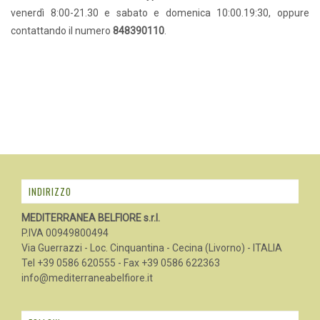
venerdì 8:00-21.30 e sabato e domenica 10:00.19:30, oppure
contattando il numero
848390110
.
INDIRIZZO
MEDITERRANEA BELFIORE s.r.l.
P.IVA 00949800494
Via Guerrazzi - Loc. Cinquantina - Cecina (Livorno) - ITALIA
Tel +39 0586 620555 - Fax +39 0586 622363
info@mediterraneabelfiore.it