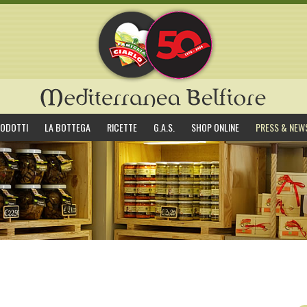
ODOTTI
LA BOTTEGA
RICETTE
G.A.S.
SHOP ONLINE
PRESS & NEW