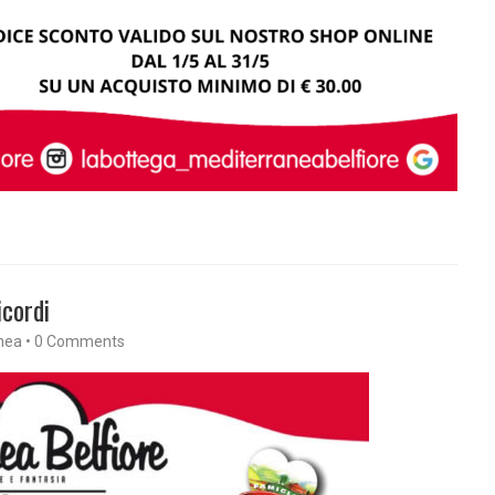
icordi
nea
•
0 Comments