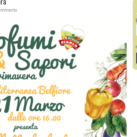
era
omments