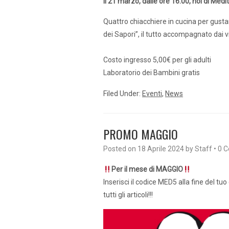
Il 21 marzo, dalle ore 16:00, noi di Med
Quattro chiacchiere in cucina per gusta
dei Sapori”, il tutto accompagnato dai v
Costo ingresso 5,00€ per gli adulti
Laboratorio dei Bambini gratis
Filed Under:
Eventi
,
News
PROMO MAGGIO
Posted on
18 Aprile 2024
by
Staff
•
0 
Per il mese di MAGGIO
Inserisci il codice MED5 alla fine del tu
tutti gli articoli!!!