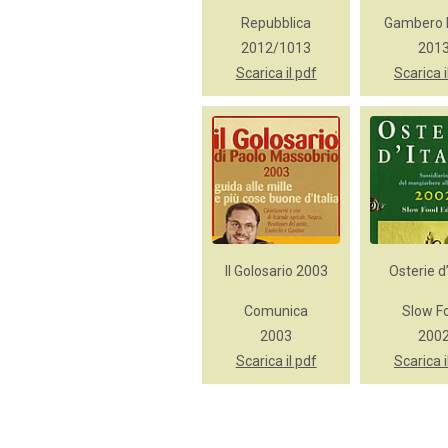
Repubblica
Gambero 
2012/1013
201
Scarica il pdf
Scarica i
Il Golosario 2003
Osterie d’
Comunica
Slow F
2003
200
Scarica il pdf
Scarica i