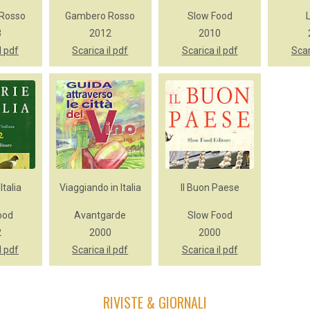
Rosso
Gambero Rosso
Slow Food
3
2012
2010
l pdf
Scarica il pdf
Scarica il pdf
Scar
Italia
Viaggiando in Italia
Il Buon Paese
ood
Avantgarde
Slow Food
2
2000
2000
l pdf
Scarica il pdf
Scarica il pdf
RIVISTE & GIORNALI