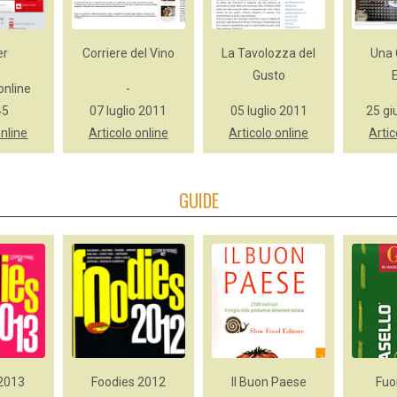
er
Corriere del Vino
La Tavolozza del
Una 
Gusto
online
-
45
07 luglio 2011
05 luglio 2011
25 gi
online
Articolo online
Articolo online
Artic
GUIDE
 2013
Foodies 2012
Il Buon Paese
Fuo