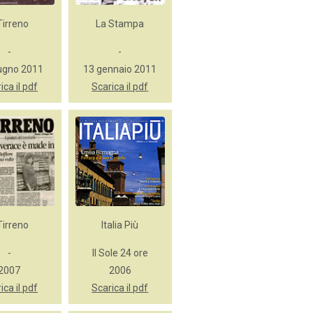
 Tirreno
La Stampa
-
-
ugno 2011
13 gennaio 2011
ica il pdf
Scarica il pdf
 Tirreno
Italia Più
-
Il Sole 24 ore
2007
2006
ica il pdf
Scarica il pdf