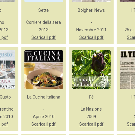
o
Sette
Bolgheri News
Il
eno
Corriere della sera
-
 2013
2013
Novembre 2011
25 gi
l pdf
Scarica il pdf
Scarica il pdf
Scar
 Gusto
La Cucina Italiana
Fè
Il
orentino
-
La Nazione
re 2010
Aprile 2010
2009
l pdf
Scarica il pdf
Scarica il pdf
Scar