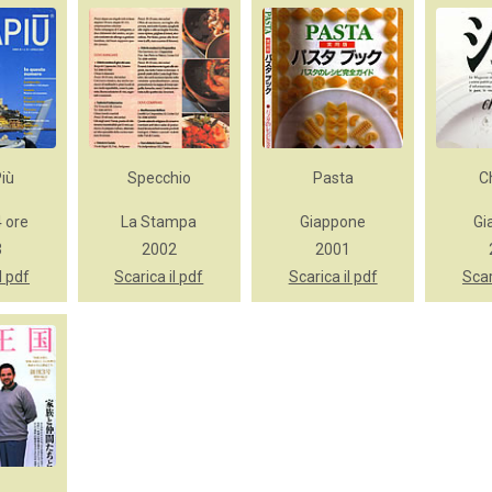
Più
Specchio
Pasta
C
4 ore
La Stampa
Giappone
Gi
3
2002
2001
l pdf
Scarica il pdf
Scarica il pdf
Scar