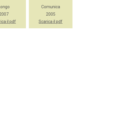
Longo
Comunica
2007
2005
ica il pdf
Scarica il pdf