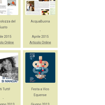
volozza del
AcquaBuona
Gusto
-
ile 2015
Aprile 2015
olo Online
Articolo Online
ti Tutti!
Festa a Vico
Equense
-
ugno 2013
Giugno 2013