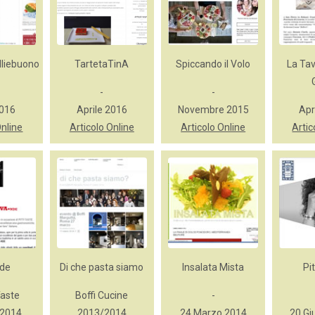
liebuono
TartetaTinA
Spiccando il Volo
La Ta
-
-
2016
Aprile 2016
Novembre 2015
Apr
Online
Articolo Online
Articolo Online
Artic
nde
Di che pasta siamo
Insalata Mista
Pit
Taste
Boffi Cucine
-
 2014
2013/2014
24 Marzo 2014
20 Gi