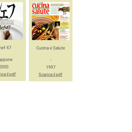
hef 47
Cucina e Salute
appone
-
2000
1997
ica il pdf
Scarica il pdf