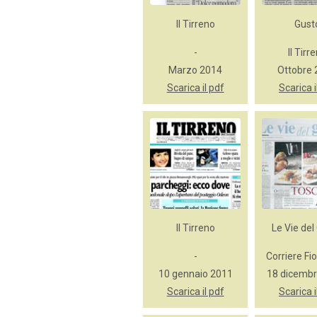
Il Tirreno
Gust
-
Il Tirr
Marzo 2014
Ottobre
Scarica il pdf
Scarica i
Il Tirreno
Le Vie del
-
Corriere Fi
10 gennaio 2011
18 dicemb
Scarica il pdf
Scarica i