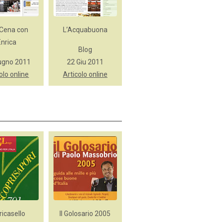
Cena con
L’Acquabuona
Enrica
Blog
ugno 2011
22 Giu 2011
olo online
Articolo online
ricasello
Il Golosario 2005